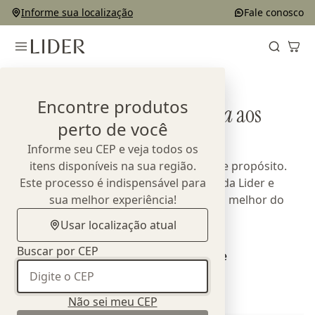
Informe sua localização
Fale conosco
Home
Designers
Encontre produtos
Conheça
quem dá vida
aos
perto de você
produtos Lider
Informe seu CEP e veja todos os
Parcerias que unem talento, técnica e propósito.
itens disponíveis na sua região.
Este processo é indispensável para
Cada coleção expressa a essência da Lider e
reafirma nosso compromisso com o melhor do
sua melhor experiência!
design nacional.
Usar localização atual
Buscar por CEP
Não sei meu CEP