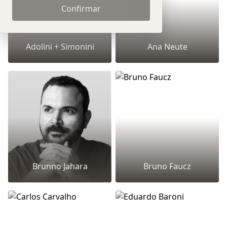
Confirmar
Adolini + Simonini
Ana Neute
Brunno Jahara
Bruno Faucz