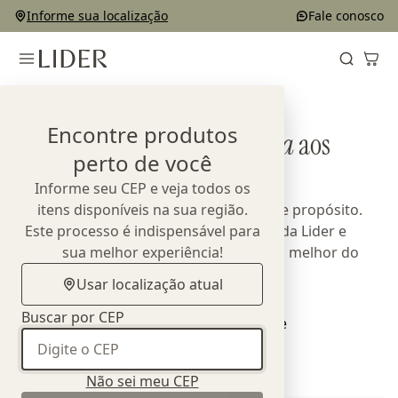
Informe sua localização
Fale conosco
Home
Designers
Encontre produtos
Conheça
quem dá vida
aos
perto de você
produtos Lider
Informe seu CEP e veja todos os
Parcerias que unem talento, técnica e propósito.
itens disponíveis na sua região.
Este processo é indispensável para
Cada coleção expressa a essência da Lider e
reafirma nosso compromisso com o melhor do
sua melhor experiência!
design nacional.
Usar localização atual
Buscar por CEP
Não sei meu CEP