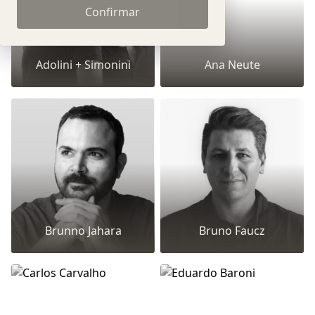
Confirmar
Adolini + Simonini
Ana Neute
Brunno Jahara
Bruno Faucz