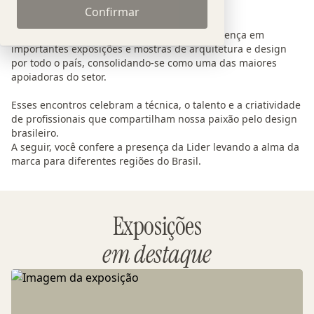
Confirmar
Lider pelo Brasil
Ao longo dos anos, a Lider tem marcado presença em
importantes exposições e mostras de arquitetura e design
por todo o país, consolidando-se como uma das maiores
apoiadoras do setor.
Esses encontros celebram a técnica, o talento e a criatividade
de profissionais que compartilham nossa paixão pelo design
brasileiro.
A seguir, você confere a presença da Lider levando a alma da
marca para diferentes regiões do Brasil.
Exposições
em destaque