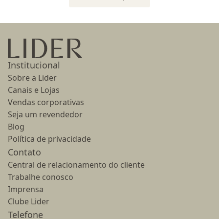
Ir para a página inicial
Institucional
Sobre a Lider
Canais e Lojas
Vendas corporativas
Seja um revendedor
Blog
Política de privacidade
Contato
Central de relacionamento do cliente
Trabalhe conosco
Imprensa
Clube Lider
Telefone