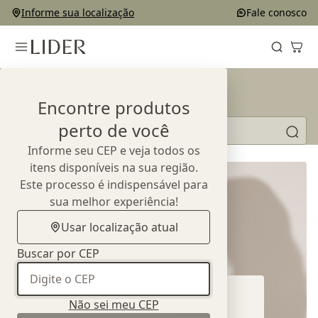
Informe sua localização
Fale conosco
Blog
Encontre produtos
Pesquise matérias
perto de você
Informe seu CEP e veja todos os
Nenhum artigo encontrado.
itens disponíveis na sua região.
Este processo é indispensável para
sua melhor experiência!
Usar localização atual
Buscar por CEP
Não sei meu CEP
Acesso
exclusivo