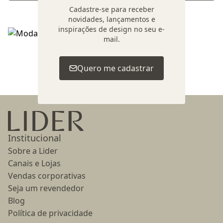
Cadastre-se para receber
novidades, lançamentos e
inspirações de design no seu e-
mail.
Voltar ao topo
Quero me cadastrar
Ir para a página inicial
Institucional
Sobre a Lider
Canais e Lojas
Vendas corporativas
Seja um revendedor
Blog
Política de privacidade