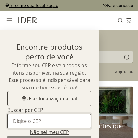
Informe sua localização
Fale conosco
Blog
Encontre produtos
Pesquise matérias
perto de você
Informe seu CEP e veja todos os
Mundo Lider
itens disponíveis na sua região.
Agenda
Inspiração
Arquitetura
Este processo é indispensável para
sua melhor experiência!
Usar localização atual
Buscar por CEP
Casa híbrida: como criar ambientes que
Não sei meu CEP
acompanham a sua rotina