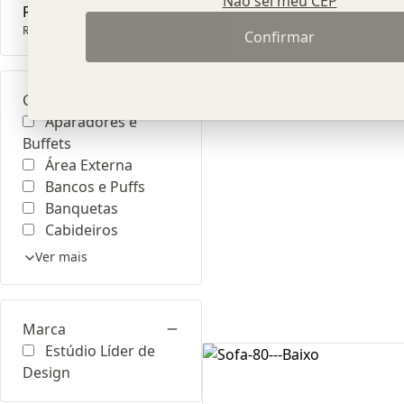
Não sei meu CEP
R$ 10
R$ 0
R$ 10
Confirmar
Categoria
Aparadores e
Buffets
Área Externa
Bancos e Puffs
Banquetas
Cabideiros
Ver mais
Marca
Estúdio Líder de
Design