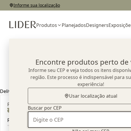
Informe sua localização
Produtos
Planejados
Designers
Exposiçõe
Home
Produtos
Sofás
Encontre produtos perto de
Sofás
Informe seu CEP e veja todos os itens disponív
34
produtos
encontrados
região. Este processo é indispensável para s
experiência!
Delivery Methods
Usar localização atual
Preço
Buscar por CEP
Sofá 80 - Alto
R$ 0