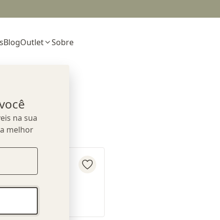
s
Blog
Outlet
Sobre
 você
eis na sua
ua melhor