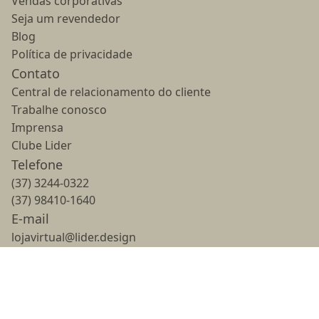
Vendas corporativas
Seja um revendedor
Blog
Política de privacidade
Contato
Central de relacionamento do cliente
Trabalhe conosco
Imprensa
Clube Lider
Telefone
(37) 3244-0322
(37) 98410-1640
E-mail
lojavirtual@lider.design
Horário de atendimento
Segunda a sexta - 8h às 18h
Sábado - 9h às 14h
Domingo - 14h às 18h