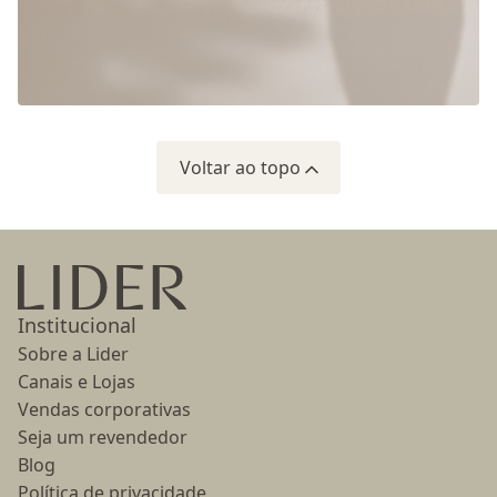
Voltar ao topo
Ir para a página inicial
Institucional
Sobre a Lider
Canais e Lojas
Vendas corporativas
Seja um revendedor
Blog
Política de privacidade