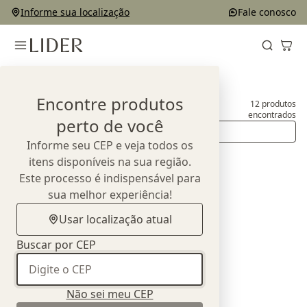
Informe sua localização
Fale conosco
Home
Produtos
Aparadores e Buffets
Encontre produtos
12
produtos
Aparadores e Buffets
encontrados
perto de você
Ordenar
Informe seu CEP e veja todos os
itens disponíveis na sua região.
Este processo é indispensável para
sua melhor experiência!
Usar localização atual
Buscar por CEP
Não sei meu CEP