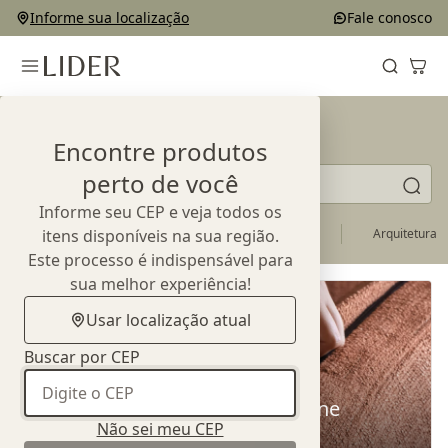
Informe sua localização
Fale conosco
Blog
Encontre produtos
Pesquise matérias
perto de você
Informe seu CEP e veja todos os
Mundo Lider
itens disponíveis na sua região.
Agenda
Inspiração
Arquitetura
Este processo é indispensável para
sua melhor experiência!
Usar localização atual
Buscar por CEP
Espuma do sofá: como ela define
Não sei meu CEP
conforto e durabilidade