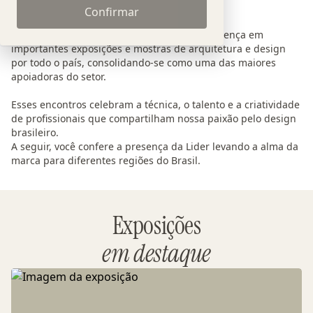
Confirmar
Lider pelo Brasil
Ao longo dos anos, a Lider tem marcado presença em
importantes exposições e mostras de arquitetura e design
por todo o país, consolidando-se como uma das maiores
apoiadoras do setor.
Esses encontros celebram a técnica, o talento e a criatividade
de profissionais que compartilham nossa paixão pelo design
brasileiro.
A seguir, você confere a presença da Lider levando a alma da
marca para diferentes regiões do Brasil.
Exposições
em destaque