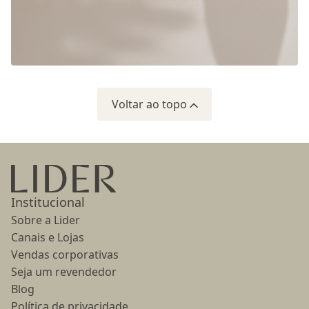
Voltar ao topo
Ir para a página inicial
Institucional
Sobre a Lider
Canais e Lojas
Vendas corporativas
Seja um revendedor
Blog
Política de privacidade