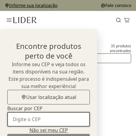
Informe sua localização
Fale conosco
Home
Produtos
Sofás
Encontre produtos
35
produtos
Sofás
encontrados
perto de você
Ordenar
Informe seu CEP e veja todos os
itens disponíveis na sua região.
Este processo é indispensável para
sua melhor experiência!
Usar localização atual
Buscar por CEP
Não sei meu CEP