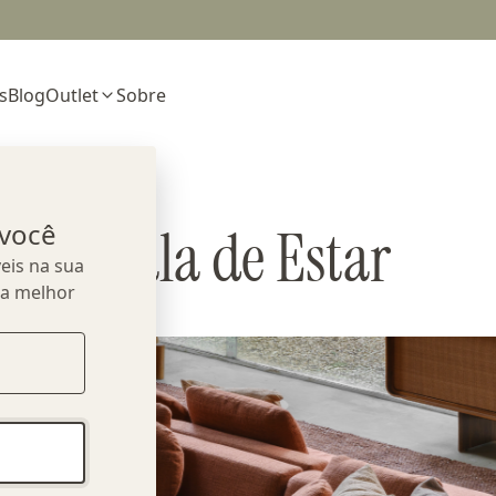
s
Blog
Outlet
Sobre
 você
Sala de Estar
eis na sua
ua melhor