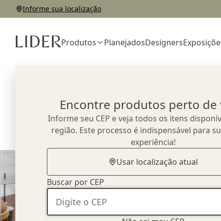
Informe sua localização
Produtos
Planejados
Designers
Exposiçõe
Home
Sala de Estar
Encontre produtos perto de
Informe seu CEP e veja todos os itens disponív
região. Este processo é indispensável para s
experiência!
Usar localização atual
Buscar por CEP