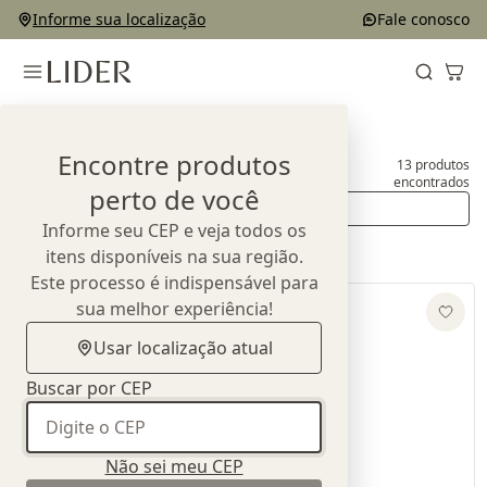
Informe sua localização
Fale conosco
Home
Produtos
Colchões
Encontre produtos
13
produtos
Colchões
encontrados
perto de você
Ordenar
Informe seu CEP e veja todos os
itens disponíveis na sua região.
Este processo é indispensável para
sua melhor experiência!
Usar localização atual
Buscar por CEP
Não sei meu CEP