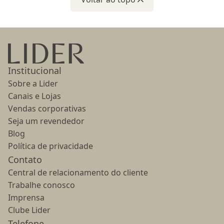
Ir para a página inicial
Institucional
Sobre a Lider
Canais e Lojas
Vendas corporativas
Seja um revendedor
Blog
Política de privacidade
Contato
Central de relacionamento do cliente
Trabalhe conosco
Imprensa
Clube Lider
Telefone