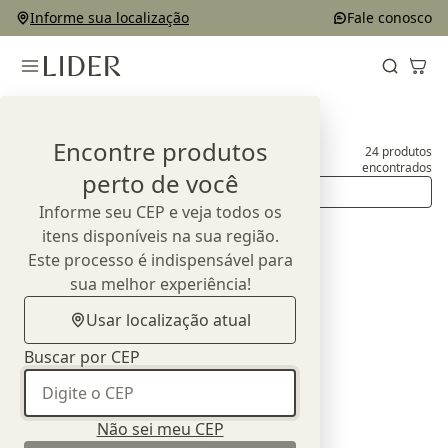
Informe sua localização
Fale conosco
Home
Produtos
Bancos e Puffs
Encontre produtos
24
produtos
Bancos e Puffs
encontrados
perto de você
Ordenar
Informe seu CEP e veja todos os
itens disponíveis na sua região.
Este processo é indispensável para
sua melhor experiência!
Usar localização atual
Buscar por CEP
Não sei meu CEP