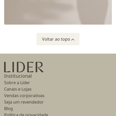
Voltar ao topo
Ir para a página inicial
Institucional
Sobre a Lider
Canais e Lojas
Vendas corporativas
Seja um revendedor
Blog
Política de privacidade