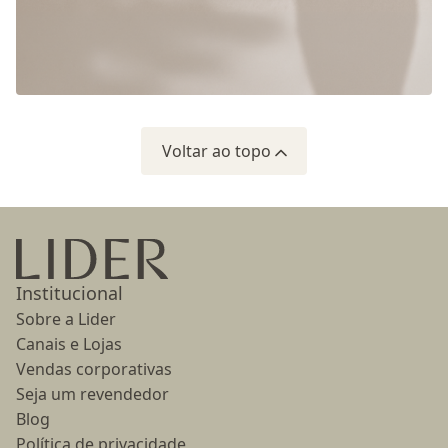
Voltar ao topo
Ir para a página inicial
Institucional
Sobre a Lider
Canais e Lojas
Vendas corporativas
Seja um revendedor
Blog
Política de privacidade