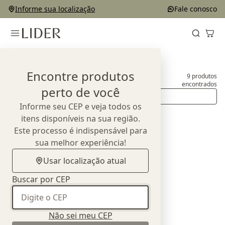
Informe sua localização
Fale conosco
Home
Produtos
Complementos e Decorações
Encontre produtos
9
produtos
Complementos e Decorações
encontrados
perto de você
Ordenar
Informe seu CEP e veja todos os
itens disponíveis na sua região.
Este processo é indispensável para
sua melhor experiência!
Usar localização atual
Buscar por CEP
Não sei meu CEP