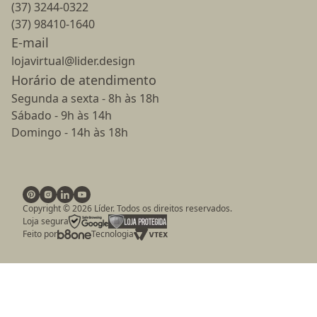
(37) 3244-0322
(37) 98410-1640
E-mail
lojavirtual@lider.design
Horário de atendimento
Segunda a sexta - 8h às 18h
Sábado - 9h às 14h
Domingo - 14h às 18h
Copyright ©
2026
Líder. Todos os direitos reservados.
Loja segura
Feito por
Tecnologia