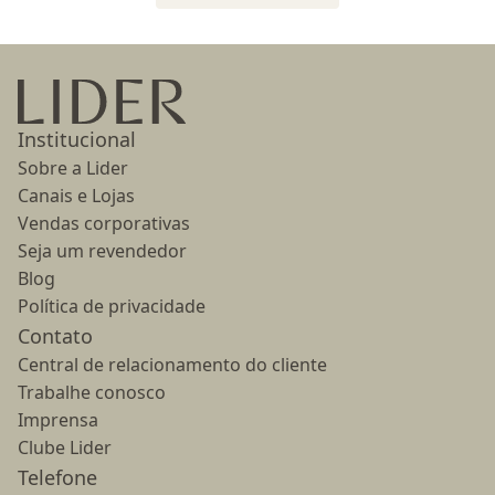
Ir para a página inicial
Institucional
Sobre a Lider
Canais e Lojas
Vendas corporativas
Seja um revendedor
Blog
Política de privacidade
Contato
Central de relacionamento do cliente
Trabalhe conosco
Imprensa
Clube Lider
Telefone